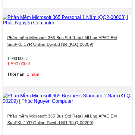
990.000 ₫.
Phần mềm Microsoft 365 Bus Std Retail All Lng APAC EM
SubPKL 1YR Online DwnLd NR (KLQ-00209)
Giá
Giá
1.990.000
₫
gốc
hiện
1.590.000
₫
là:
tại
1.990.000 ₫.
là:
Thời hạn:
1 năm
1.590.000 ₫.
Phần mềm Microsoft 365 Bus Std Retail All Lng APAC EM
SubPKL 1YR Online DwnLd NR (KLQ-00209)