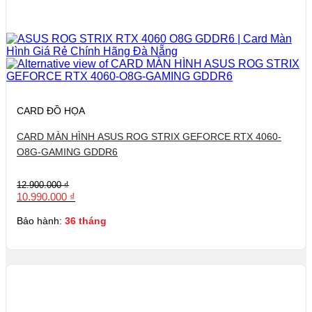
CARD ĐỒ HỌA
CARD MÀN HÌNH ASUS ROG STRIX GEFORCE RTX 4060-
O8G-GAMING GDDR6
Giá
Giá
12.900.000
₫
gốc
hiện
10.990.000
₫
là:
tại
12.900.000 ₫.
là:
Bảo hành:
36 tháng
10.990.000 ₫.