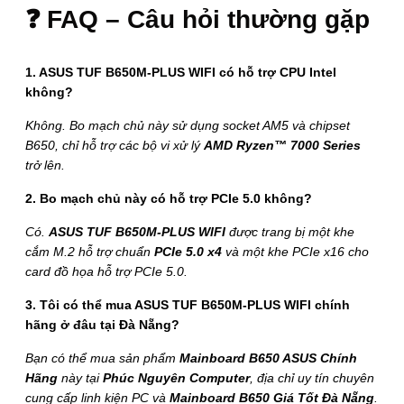
❓ FAQ – Câu hỏi thường gặp
1. ASUS TUF B650M-PLUS WIFI có hỗ trợ CPU Intel
không?
Không. Bo mạch chủ này sử dụng socket AM5 và chipset
B650, chỉ hỗ trợ các bộ vi xử lý
AMD Ryzen™ 7000 Series
trở lên.
2. Bo mạch chủ này có hỗ trợ PCIe 5.0 không?
Có.
ASUS TUF B650M-PLUS WIFI
được trang bị một khe
cắm M.2 hỗ trợ chuẩn
PCIe 5.0 x4
và một khe PCIe x16 cho
card đồ họa hỗ trợ PCIe 5.0.
3. Tôi có thể mua ASUS TUF B650M-PLUS WIFI chính
hãng ở đâu tại Đà Nẵng?
Bạn có thể mua sản phẩm
Mainboard B650 ASUS Chính
Hãng
này tại
Phúc Nguyên Computer
, địa chỉ uy tín chuyên
cung cấp linh kiện PC và
Mainboard B650 Giá Tốt Đà Nẵng
.