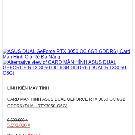
LINH KIỆN MÁY TÍNH
CARD MÀN HÌNH ASUS DUAL GEFORCE RTX 3050 OC 6GB
GDDR6 (DUAL-RTX3050-O6G)
Giá
Giá
6.590.000
₫
gốc
hiện
5.990.000
₫
là:
tại