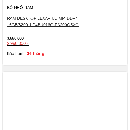
BỘ NHỚ RAM
RAM DESKTOP LEXAR UDIMM DDR4
16GB/3200_LD4BU016G-R3200GSXG
Giá
Giá
3.990.000
₫
gốc
hiện
2.990.000
₫
là:
tại
3.990.000 ₫.
là:
Bảo hành:
36 tháng
2.990.000 ₫.