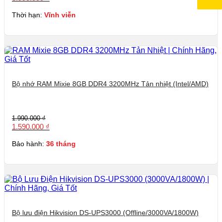
là:
tại
4.990.000 ₫.
là:
Thời hạn:
Vĩnh viễn
3.990.000 ₫.
Bộ nhớ RAM Mixie 8GB DDR4 3200MHz Tản nhiệt (Intel/AMD)
Giá
Giá
1.990.000
₫
gốc
hiện
1.590.000
₫
là:
tại
1.990.000 ₫.
là:
Bảo hành:
36 tháng
1.590.000 ₫.
Bộ lưu điện Hikvision DS-UPS3000 (Offline/3000VA/1800W)