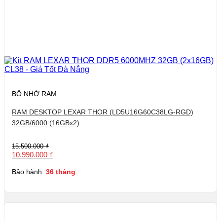
BỘ NHỚ RAM
RAM DESKTOP LEXAR THOR (LD5U16G60C38LG-RGD)
32GB/6000 (16GBx2)
Giá
Giá
15.500.000
₫
gốc
hiện
10.990.000
₫
là:
tại
15.500.000 ₫.
là:
Bảo hành:
36 tháng
10.990.000 ₫.