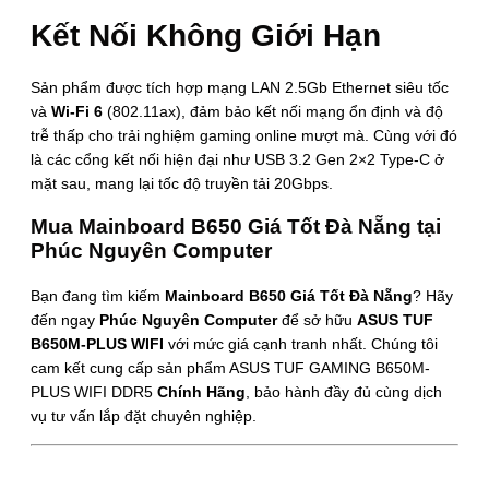
Kết Nối Không Giới Hạn
Sản phẩm được tích hợp mạng LAN 2.5Gb Ethernet siêu tốc
và
Wi-Fi 6
(802.11ax), đảm bảo kết nối mạng ổn định và độ
trễ thấp cho trải nghiệm gaming online mượt mà. Cùng với đó
là các cổng kết nối hiện đại như USB 3.2 Gen 2×2 Type-C ở
mặt sau, mang lại tốc độ truyền tải 20Gbps.
Mua Mainboard B650 Giá Tốt Đà Nẵng tại
Phúc Nguyên Computer
Bạn đang tìm kiếm
Mainboard B650 Giá Tốt Đà Nẵng
? Hãy
đến ngay
Phúc Nguyên Computer
để sở hữu
ASUS TUF
B650M-PLUS WIFI
với mức giá cạnh tranh nhất. Chúng tôi
cam kết cung cấp sản phẩm ASUS TUF GAMING B650M-
PLUS WIFI DDR5
Chính Hãng
, bảo hành đầy đủ cùng dịch
vụ tư vấn lắp đặt chuyên nghiệp.