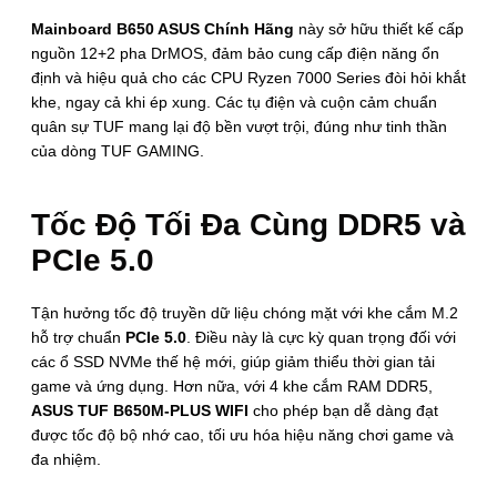
Mainboard B650 ASUS Chính Hãng
này sở hữu thiết kế cấp
nguồn 12+2 pha DrMOS, đảm bảo cung cấp điện năng ổn
định và hiệu quả cho các CPU Ryzen 7000 Series đòi hỏi khắt
khe, ngay cả khi ép xung. Các tụ điện và cuộn cảm chuẩn
quân sự TUF mang lại độ bền vượt trội, đúng như tinh thần
của dòng TUF GAMING.
Tốc Độ Tối Đa Cùng DDR5 và
PCIe 5.0
Tận hưởng tốc độ truyền dữ liệu chóng mặt với khe cắm M.2
hỗ trợ chuẩn
PCIe 5.0
. Điều này là cực kỳ quan trọng đối với
các ổ SSD NVMe thế hệ mới, giúp giảm thiểu thời gian tải
game và ứng dụng. Hơn nữa, với 4 khe cắm RAM DDR5,
ASUS TUF B650M-PLUS WIFI
cho phép bạn dễ dàng đạt
được tốc độ bộ nhớ cao, tối ưu hóa hiệu năng chơi game và
đa nhiệm.