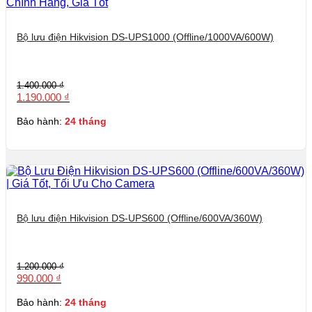
Bộ lưu điện Hikvision DS-UPS1000 (Offline/1000VA/600W)
Giá
Giá
1.400.000
₫
gốc
hiện
1.190.000
₫
là:
tại
1.400.000 ₫.
là:
Bảo hành:
24 tháng
1.190.000 ₫.
Bộ lưu điện Hikvision DS-UPS600 (Offline/600VA/360W)
Giá
Giá
1.200.000
₫
gốc
hiện
990.000
₫
là:
tại
1.200.000 ₫.
là:
Bảo hành:
24 tháng