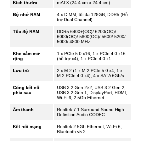
Kích thước
mATX (24.4 cm x 24.4 cm)
Bộ nhớ RAM
4 x DIMM, tối đa 128GB, DDR5 (Hỗ
trợ Dual Channel)
Tốc độ RAM
DDR5 6400+(OC)/ 6200(OC)/
6000(OC)/ 5800(OC)/ 5600/ 5200/
5000/ 4800 MHz
Khe cắm mở
1 x PCIe 5.0 x16, 1 x PCIe 4.0 x16
rộng
(hỗ trợ x4), 1 x PCIe 4.0 x1
Lưu trữ
2 x M.2 (1 x M.2 PCIe 5.0 x4, 1 x
M.2 PCIe 4.0 x4), 4 x SATA 6Gb/s
Cổng kết nối
USB 3.2 Gen 2×2, USB 3.2 Gen 2,
phía sau
USB 3.2 Gen 1, DisplayPort, HDMI,
Wi-Fi 6, 2.5Gb Ethernet
Âm thanh
Realtek 7.1 Surround Sound High
Definition Audio CODEC
Kết nối mạng
Realtek 2.5Gb Ethernet, Wi-Fi 6,
Bluetooth v5.2