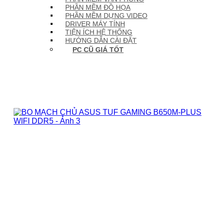
PHẦN MỀM ĐỒ HỌA
PHẦN MỀM DỰNG VIDEO
DRIVER MÁY TÍNH
TIỆN ÍCH HỆ THỐNG
HƯỚNG DẪN CÀI ĐẶT
PC CŨ GIÁ TỐT