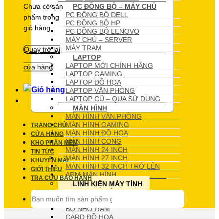
PC ĐỒNG BỘ – MÁY CHỦ
Chưa có sản
PC ĐỒNG BỘ DELL
phẩm trong
PC ĐỒNG BỘ HP
giỏ hàng.
PC ĐỒNG BỘ LENOVO
MÁY CHỦ – SERVER
MÁY TRẠM
Quay trở lại
LAPTOP
LAPTOP MỚI CHÍNH HÃNG
cửa hàng
LAPTOP GAMING
LAPTOP ĐỒ HỌA
LAPTOP VĂN PHÒNG
LAPTOP CŨ – QUA SỬ DỤNG
MÀN HÌNH
MÀN HÌNH VĂN PHÒNG
MÀN HÌNH GAMING
TRANG CHỦ
MÀN HÌNH ĐỒ HỌA
CỬA HÀNG
MÀN HÌNH CONG
KHO PHẦN MỀM
MÀN HÌNH 24 INCH
TIN TỨC
MÀN HÌNH 27 INCH
KHUYẾN MÃI
MÀN HÌNH 32 INCH TRỞ LÊN
GIỚI THIỆU
ARM MÀN HÌNH
TRA CỨU BẢO HÀNH
LINH KIỆN MÁY TÍNH
BO MẠCH CHỦ
Tìm
BỘ XỬ LÝ
kiếm:
BỘ NHỚ RAM
CARD ĐỒ HỌA