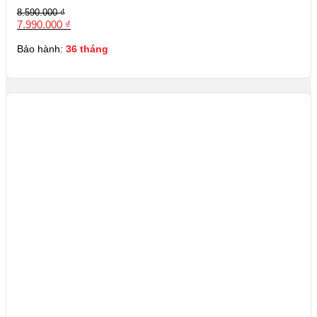
Giá
Giá
8.590.000
₫
gốc
hiện
7.990.000
₫
là:
tại
8.590.000 ₫.
là:
Bảo hành:
36 tháng
7.990.000 ₫.