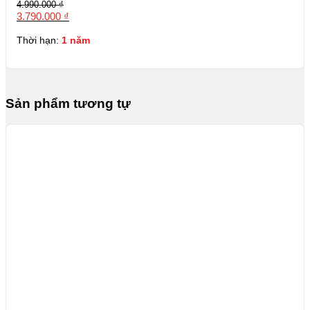
Giá
Giá
4.990.000
₫
gốc
hiện
3.790.000
₫
là:
tại
4.990.000 ₫.
là:
Thời hạn:
1 năm
3.790.000 ₫.
Sản phẩm tương tự