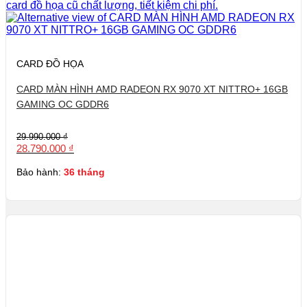
CARD ĐỒ HỌA
CARD MÀN HÌNH AMD RADEON RX 9070 XT NITTRO+ 16GB
GAMING OC GDDR6
Giá
Giá
29.990.000
₫
gốc
hiện
28.790.000
₫
là:
tại
29.990.000 ₫.
là:
Bảo hành:
36 tháng
28.790.000 ₫.