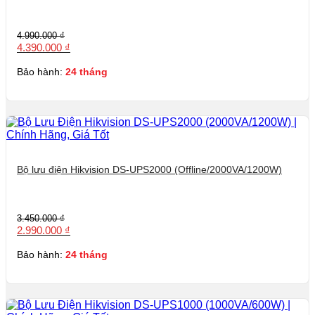
Giá
Giá
4.990.000
₫
gốc
hiện
4.390.000
₫
là:
tại
4.990.000 ₫.
là:
Bảo hành:
24 tháng
4.390.000 ₫.
Bộ lưu điện Hikvision DS-UPS2000 (Offline/2000VA/1200W)
Giá
Giá
3.450.000
₫
gốc
hiện
2.990.000
₫
là:
tại
3.450.000 ₫.
là:
Bảo hành:
24 tháng
2.990.000 ₫.