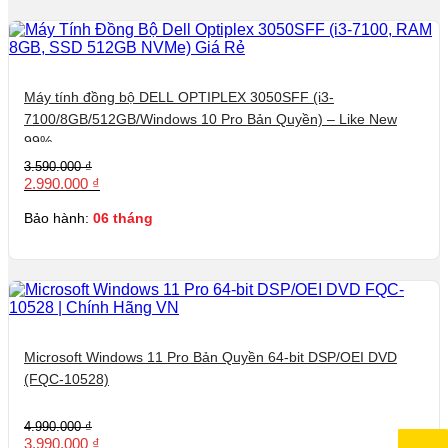
Máy tính đồng bộ DELL OPTIPLEX 3050SFF (i3-
7100/8GB/512GB/Windows 10 Pro Bản Quyền) – Like New
99%
Giá
Giá
3.590.000
₫
gốc
hiện
2.990.000
₫
là:
tại
3.590.000 ₫.
là:
Bảo hành:
06 tháng
2.990.000 ₫.
Microsoft Windows 11 Pro Bản Quyền 64-bit DSP/OEI DVD
(FQC-10528)
Giá
Giá
4.990.000
₫
gốc
hiện
3.990.000
₫