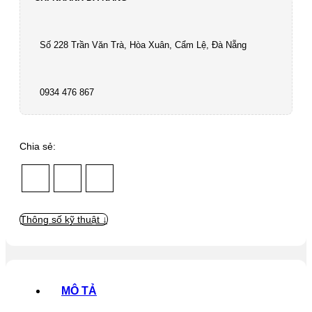
Số 228 Trần Văn Trà, Hòa Xuân, Cẩm Lệ, Đà Nẵng
0934 476 867
Chia sẻ:
Thông số kỹ thuật ↓
MÔ TẢ