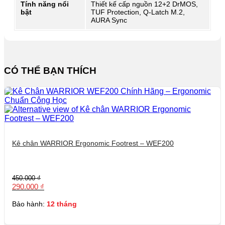
Tính năng nổi
Thiết kế cấp nguồn 12+2 DrMOS,
bật
TUF Protection, Q-Latch M.2,
AURA Sync
CÓ THỂ BẠN THÍCH
Kê chân WARRIOR Ergonomic Footrest – WEF200
Giá
Giá
450.000
₫
gốc
hiện
290.000
₫
là:
tại
450.000 ₫.
là:
Bảo hành:
12 tháng
290.000 ₫.