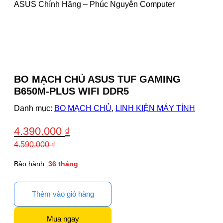
BO MẠCH CHỦ ASUS TUF GAMING
B650M-PLUS WIFI DDR5
Danh mục:
BO MẠCH CHỦ
,
LINH KIỆN MÁY TÍNH
4.390.000
₫
4.590.000
₫
Giá
Giá
Bảo hành:
36 tháng
gốc
hiện
là:
tại
4.590.000 ₫.
là:
Thêm vào giỏ hàng
4.390.000 ₫.
Mua ngay