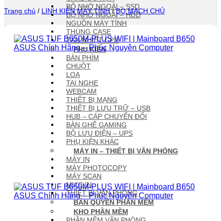
BỘ NHỚ NGOÀI – SSD
Trang chủ
/
LINH KIỆN MÁY TÍNH
/
BO MẠCH CHỦ
BỘ NHỚ NGOÀI – HDD
NGUỒN MÁY TÍNH
THÙNG CASE
TẢN NHIỆT CPU
PHỤ KIỆN
BÀN PHÍM
CHUỘT
LOA
TAI NGHE
WEBCAM
THIẾT BỊ MẠNG
THIẾT BỊ LƯU TRỮ – USB
HUB – CÁP CHUYỂN ĐỔI
BÀN GHẾ GAMING
BỘ LƯU ĐIỆN – UPS
PHỤ KIỆN KHÁC
MÁY IN – THIẾT BỊ VĂN PHÒNG
MÁY IN
MÁY PHOTOCOPY
MÁY SCAN
MỰC IN
THIẾT BỊ VĂN PHÒNG
BẢN QUYỀN PHẦN MỀM
KHO PHẦN MỀM
PHẦN MỀM VĂN PHÒNG